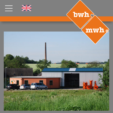
AKTUELLES
PRODUKTE
®
B
.RIG
HT
TEAM
JOBS
ETP
GDS
FDS CA
FDS USA
KONTAKT