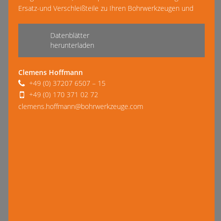
Ersatz-und Verschleißteile zu Ihren Bohrwerkzeugen und
mehr lesen
Geräten. Wir arbeiten mit namhaften Herstellern wie BETEK
oder …
Datenblätter
herunterladen
Clemens Hoffmann
+49 (0) 37207 6507 – 15
+49 (0) 170 371 02 72
clemens.hoffmann@bohrwerkzeuge.com