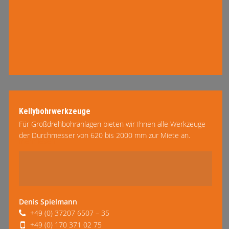
Kellybohrwerkzeuge
Für Großdrehbohranlagen bieten wir Ihnen alle Werkzeuge
der Durchmesser von 620 bis 2000 mm zur Miete an.
mehr lesen
Dieses Programm beinhaltet Druckrohre, automatische
Druckrohre …
Denis Spielmann
+49 (0) 37207 6507 – 35
+49 (0) 170 371 02 75