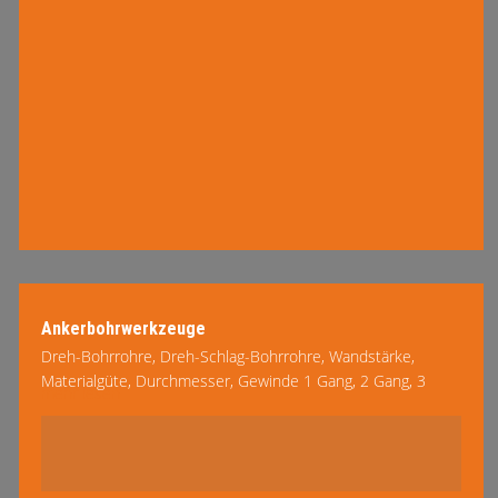
Ankerbohrwerkzeuge
Dreh-Bohrrohre, Dreh-Schlag-Bohrrohre, Wandstärke,
Materialgüte, Durchmesser, Gewinde 1 Gang, 2 Gang, 3
mehr lesen
Gang, links oder rechts, – wir entwirren das Dickicht mit
Ihnen …