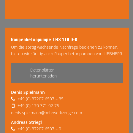
Raupenbetonpumpe THS 110 D-K
Um die stetig wachsende Nachfrage bedienen zu können,
bieten wir künftig auch Raupenbetonpumpen von LIEBHERR
mehr lesen
an. Die erste THS 110 D-K ist bereits eingetroffen und steht
ab sofort zur Verfügung. Diese Betonpumpen in robuster
Datenblätter
Bauweise lassen sich flexibel manövrieren und sind speziell
herunterladen
für die Betonpfahlgründung, insbesondere im VdW- und
SOB-Verfahren, in Kombination mit einem Bohrgerät
Denis Spielmann
entwickelt worden.
+49 (0) 37207 6507 – 35
+49 (0) 170 371 02 75
denis.spielmann@bohrwerkzeuge.com
Andreas Striegl
+49 (0) 37207 6507 – 0