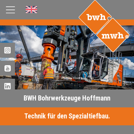
AKTUELLES
PRODUKTE
®
B
.RIG
HT
TEAM
JOBS
ETP
GDS
BWH Bohrwerkzeuge Hoffmann
FDS CA
FDS USA
Technik für den Spezialtiefbau.
KONTAKT