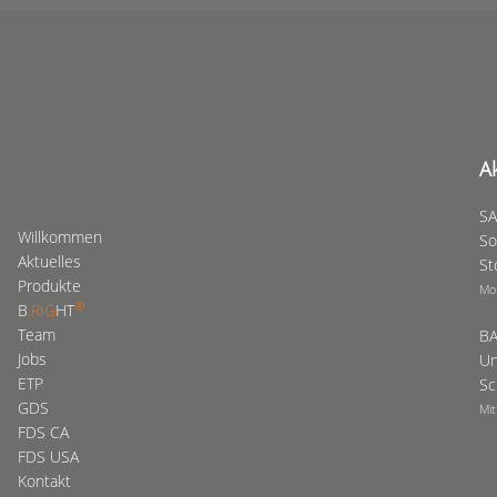
A
SA
Willkommen
So
Aktuelles
St
Produkte
Mo
®
B
.RIG
HT
Team
BA
Jobs
Un
ETP
Sc
GDS
Mit
FDS CA
FDS USA
Kontakt