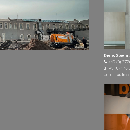
Denis Spiel
+49 (0) 372
+49 (0) 170 
denis.spielm