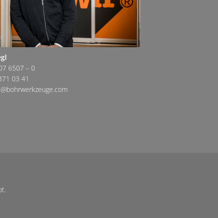
egl
07 6507 – 0
371 03 41
egl@bohrwerkzeuge.com
t.