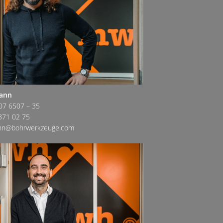
mann
07 6507 – 35
371 02 75
ann@bohrwerkzeuge.com