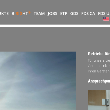
®
UKTE
B
.RIG
HT
TEAM
JOBS
ETP
GDS
FDS CA
FDS U
Getriebe fü
Für unsere Li
Getriebe inklu
Ihren Geräten
Ansprechpar