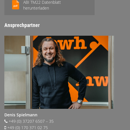
ABI TM22 Datenblatt
herunterladen
Ansprechpartner
Denis Spielmann
+49 (0) 37207 6507 – 35
+49 (0) 170 371 02 75