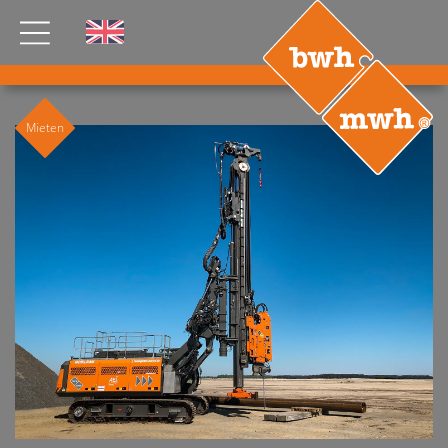
AKTUELLES
Mieten
PRODUKTE
®
B
.RIG
HT
TEAM
JOBS
ETP
GDS
FDS CA
FDS USA
KONTAKT