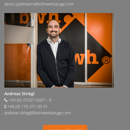
denis.spielmann@bohrwerkzeuge.com
Andreas Striegl
+49 (0) 37207 6507 – 0
+49 (0) 170 371 03 41
andreas.striegl@bohrwerkzeuge.com