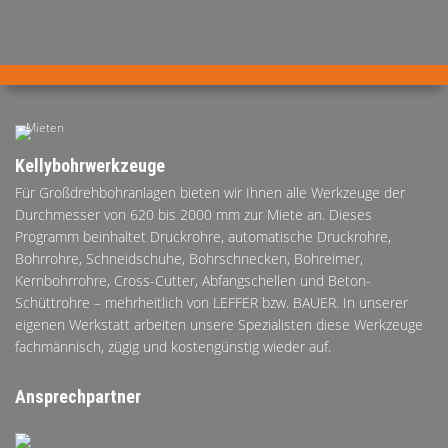
AKTUELLES
Mieten
PRODUKTE
Kellybohrwerkzeuge
Für Großdrehbohranlagen bieten wir Ihnen alle Werkzeuge der
®
B
.RIG
HT
Durchmesser von 620 bis 2000 mm zur Miete an. Dieses
Programm beinhaltet Druckrohre, automatische Druckrohre,
TEAM
JOBS
Bohrrohre, Schneidschuhe, Bohrschnecken, Bohreimer,
Kernbohrrohre, Cross-Cutter, Abfangschellen und Beton-
Schüttrohre – mehrheitlich von LEFFER bzw. BAUER. In unserer
ETP
GDS
eigenen Werkstatt arbeiten unsere Spezialisten diese Werkzeuge
fachmännisch, zügig und kostengünstig wieder auf.
FDS CA
FDS USA
Ansprechpartner
KONTAKT