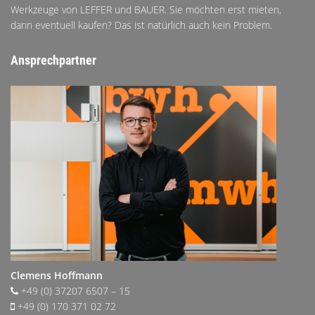
Werkzeuge von LEFFER und BAUER. Sie möchten erst mieten,
dann eventuell kaufen? Das ist natürlich auch kein Problem.
Ansprechpartner
Clemens Hoffmann
+49 (0) 37207 6507 – 15
+49 (0) 170 371 02 72