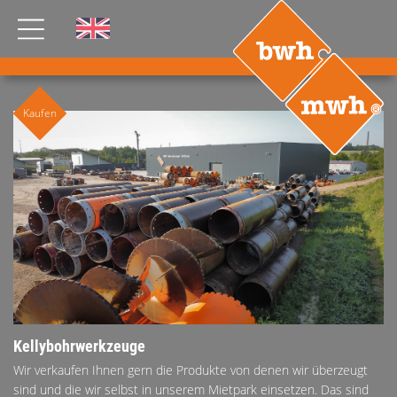
AKTUELLES
Kaufen
PRODUKTE
®
B
.RIG
HT
TEAM
JOBS
ETP
GDS
FDS CA
FDS USA
Kellybohrwerkzeuge
KONTAKT
Wir verkaufen Ihnen gern die Produkte von denen wir überzeugt
sind und die wir selbst in unserem Mietpark einsetzen. Das sind