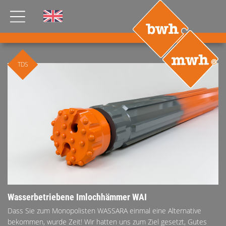
AKTUELLES
TDS
PRODUKTE
®
B
.RIG
HT
TEAM
JOBS
ETP
GDS
FDS CA
FDS USA
Wasserbetriebene Imlochhämmer WAI
KONTAKT
Dass Sie zum Monopolisten WASSARA einmal eine Alternative
bekommen, wurde Zeit! Wir hatten uns zum Ziel gesetzt, Gutes