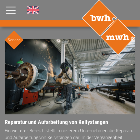
AKTUELLES
Service
PRODUKTE
®
B
.RIG
HT
TEAM
JOBS
ETP
GDS
FDS CA
FDS USA
Reparatur und Aufarbeitung von Kellystangen
KONTAKT
Ein weiterer Bereich stellt in unserem Unternehmen die Reparatur
und Aufarbeitung von Kellystangen dar. In der Vergangenheit