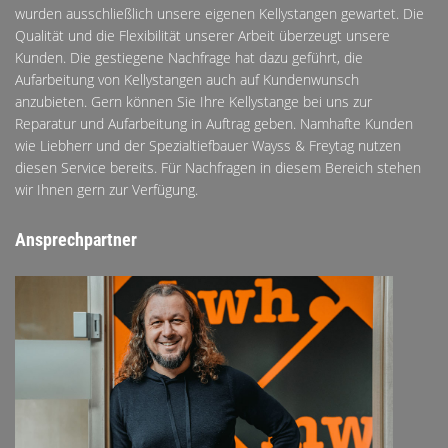
wurden ausschließlich unsere eigenen Kellystangen gewartet. Die
Qualität und die Flexibilität unserer Arbeit überzeugt unsere
Kunden. Die gestiegene Nachfrage hat dazu geführt, die
Aufarbeitung von Kellystangen auch auf Kundenwunsch
anzubieten. Gern können Sie Ihre Kellystange bei uns zur
Reparatur und Aufarbeitung in Auftrag geben. Namhafte Kunden
wie Liebherr und der Spezialtiefbauer Wayss & Freytag nutzen
diesen Service bereits. Für Nachfragen in diesem Bereich stehen
wir Ihnen gern zur Verfügung.
Ansprechpartner