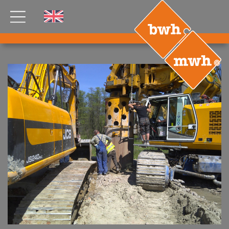
AKTUELLES
PRODUKTE
®
B
.RIG
HT
TEAM
JOBS
ETP
GDS
FDS CA
FDS USA
KONTAKT