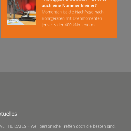
auch eine Nummer kleiner?
Momentan ist die Nachfrage nach
Bohrgeräten mit Drehmomenten
jenseits der 400 kNm enorm...
ktuelles
VE THE DATES – Weil persönliche Treffen doch die besten sind.