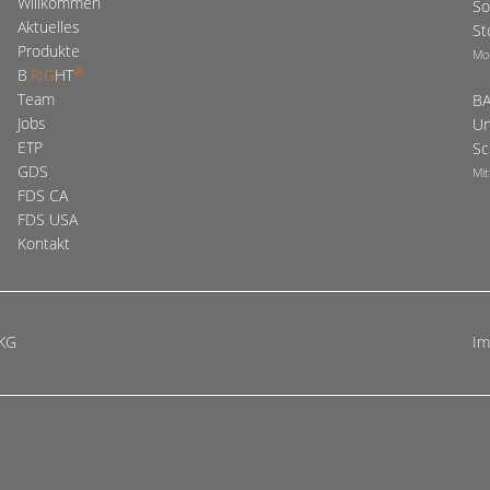
Willkommen
So
Aktuelles
St
Produkte
Mo
®
B
.RIG
HT
Team
BA
Jobs
Un
ETP
Sc
GDS
Mit
FDS CA
FDS USA
Kontakt
 KG
I