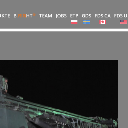
®
UKTE
B
.RIG
HT
TEAM
JOBS
ETP
GDS
FDS CA
FDS U