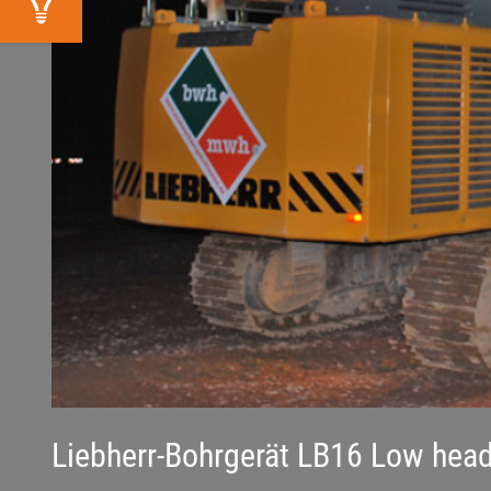
Liebherr-Bohrgerät LB16 Low head