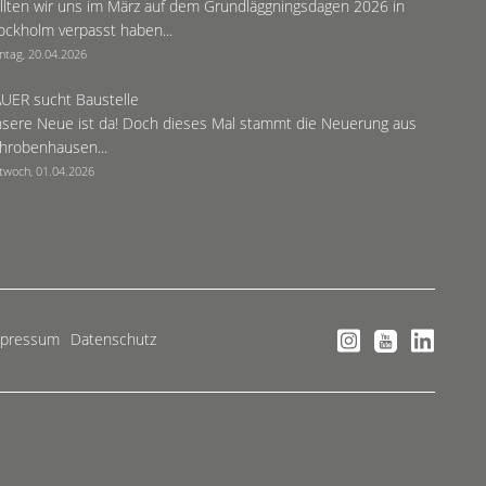
llten wir uns im März auf dem Grundläggningsdagen 2026 in
ockholm verpasst haben...
ntag, 20.04.2026
UER sucht Baustelle
sere Neue ist da! Doch dieses Mal stammt die Neuerung aus
hrobenhausen...
twoch, 01.04.2026
mpressum
Datenschutz