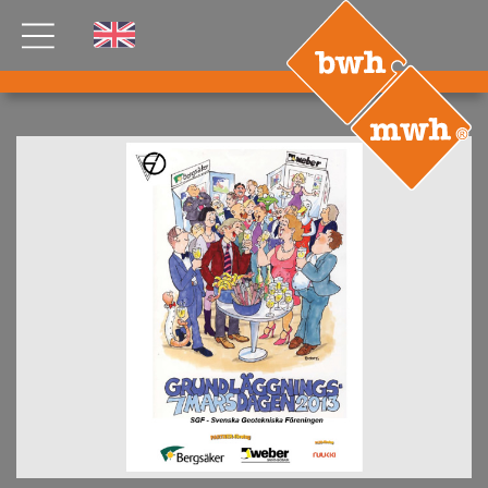
AKTUELLES
PRODUKTE
®
B
.RIG
HT
TEAM
JOBS
ETP
GDS
FDS CA
FDS USA
KONTAKT