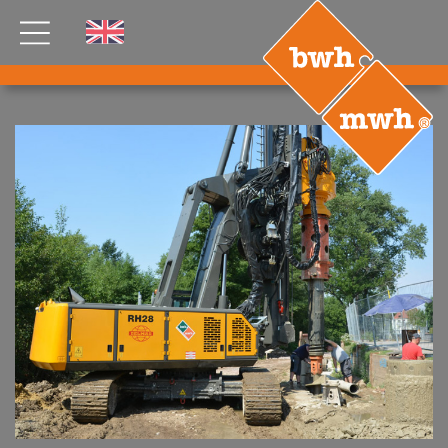
AKTUELLES
PRODUKTE
®
B
.RIG
HT
TEAM
JOBS
ETP
GDS
FDS CA
FDS USA
KONTAKT