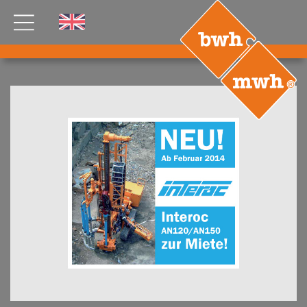
AKTUELLES
PRODUKTE
®
B
.RIG
HT
TEAM
JOBS
ETP
GDS
FDS CA
FDS USA
KONTAKT