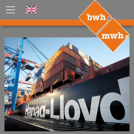
AKTUELLES
PRODUKTE
®
B
.RIG
HT
TEAM
JOBS
ETP
GDS
FDS CA
FDS USA
KONTAKT