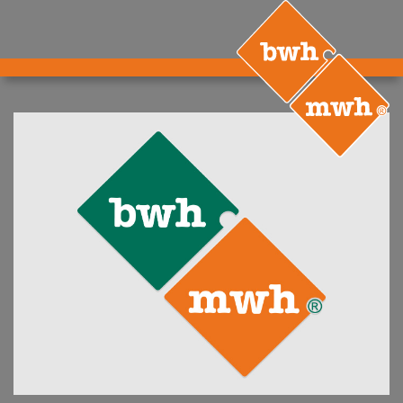
AKTUELLES
PRODUKTE
®
B
.RIG
HT
TEAM
JOBS
ETP
GDS
FDS CA
FDS USA
KONTAKT