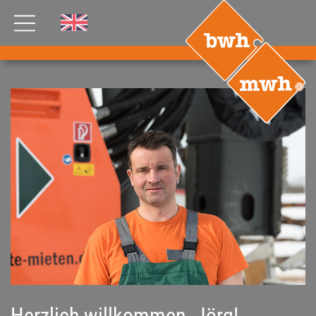
AKTUELLES
PRODUKTE
®
B
.RIG
HT
TEAM
JOBS
ETP
GDS
FDS CA
FDS USA
KONTAKT
Herzlich willkommen, Jörg!