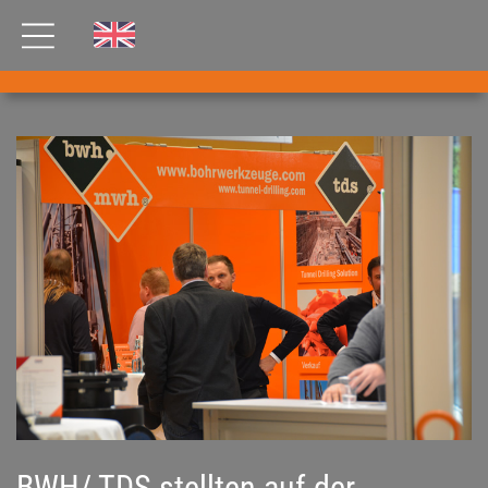
AKTUELLES
PRODUKTE
®
B
.RIG
HT
TEAM
JOBS
ETP
GDS
FDS CA
FDS USA
KONTAKT
BWH/ TDS stellten auf der