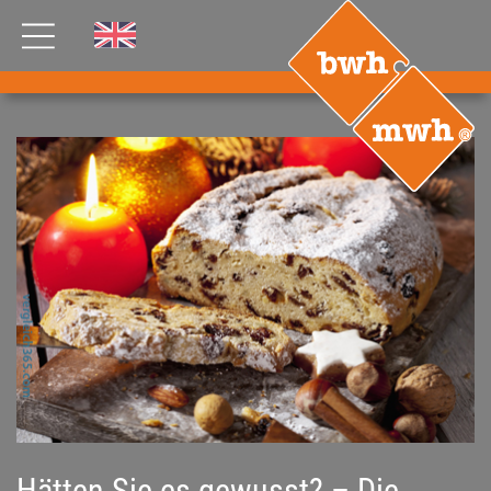
AKTUELLES
PRODUKTE
®
B
.RIG
HT
TEAM
JOBS
ETP
GDS
FDS CA
FDS USA
KONTAKT
Hätten Sie es gewusst? – Die