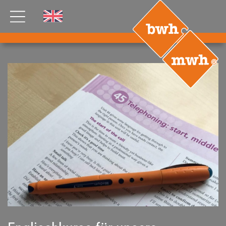
AKTUELLES
PRODUKTE
®
B
.RIG
HT
TEAM
JOBS
ETP
GDS
FDS CA
FDS USA
KONTAKT