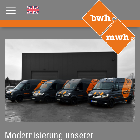
AKTUELLES
PRODUKTE
®
B
.RIG
HT
TEAM
JOBS
ETP
GDS
FDS CA
FDS USA
KONTAKT
Modernisierung unserer