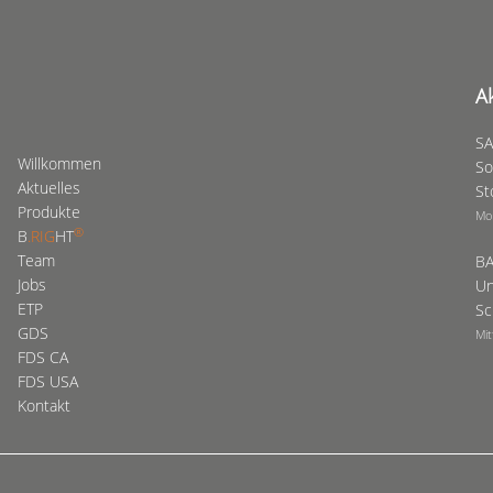
A
SA
Willkommen
So
Aktuelles
St
Produkte
Mo
®
B
.RIG
HT
Team
BA
Jobs
Un
ETP
Sc
GDS
Mit
FDS CA
FDS USA
Kontakt