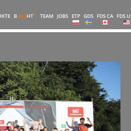
®
UKTE
B
.RIG
HT
TEAM
JOBS
ETP
GDS
FDS CA
FDS U