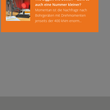
auch eine Nummer kleiner?
Momentan ist die Nachfrage nach
Bohrgeräten mit Drehmomenten
jenseits der 400 kNm enorm...