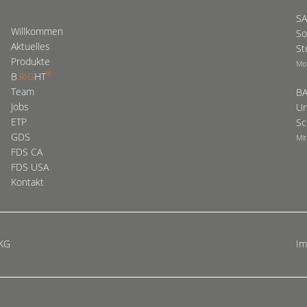
SA
Willkommen
So
Aktuelles
St
Produkte
Mo
®
B
.RIG
HT
Team
BA
Jobs
Un
ETP
Sc
GDS
Mit
FDS CA
FDS USA
Kontakt
 KG
I