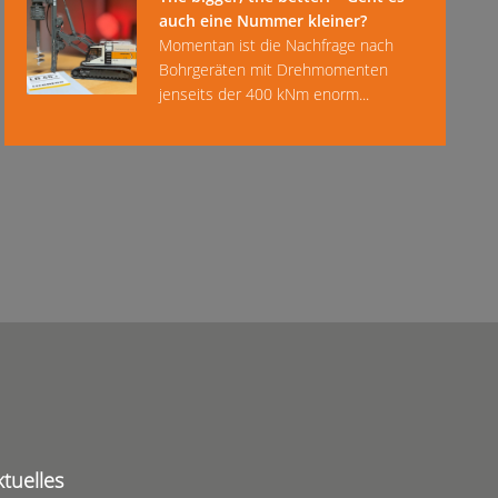
auch eine Nummer kleiner?
Momentan ist die Nachfrage nach
Bohrgeräten mit Drehmomenten
jenseits der 400 kNm enorm...
ktuelles