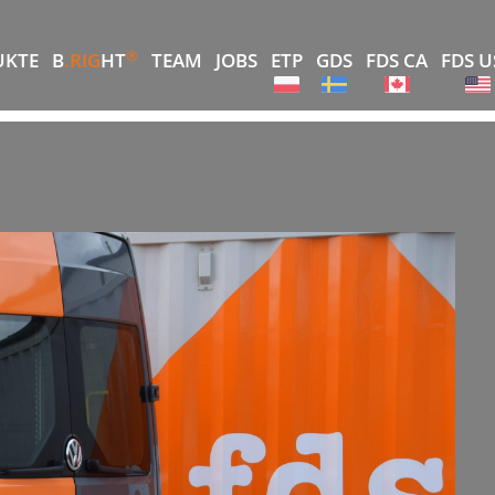
®
UKTE
B
.RIG
HT
TEAM
JOBS
ETP
GDS
FDS CA
FDS U