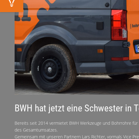
BWH hat jetzt eine Schwester in 
Bereits seit 2014 vermietet BWH Werkzeuge und Bohrrohre für
des Gesamtumsatzes.
Gemeinsam mit unseren Partnern Lars Richter, vormals Vice Pre