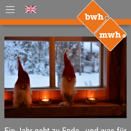
AKTUELLES
PRODUKTE
®
B
.RIG
HT
TEAM
JOBS
ETP
GDS
FDS CA
FDS USA
KONTAKT
Ein Jahr geht zu Ende - und was für