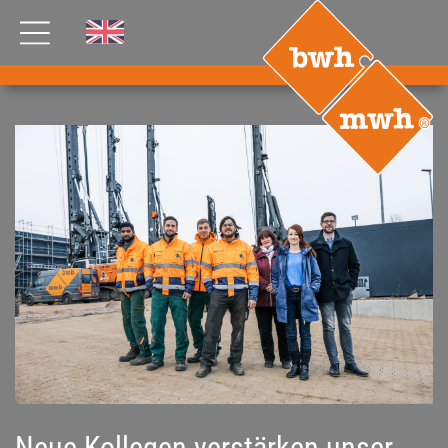
AKTUELLES
PRODUKTE
®
B
.RIG
HT
TEAM
JOBS
ETP
GDS
FDS CA
FDS USA
KONTAKT
Neue Kollegen verstärken unser