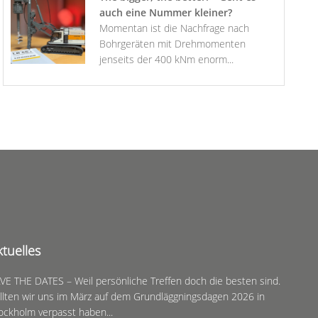
auch eine Nummer kleiner?
Momentan ist die Nachfrage nach
Bohrgeräten mit Drehmomenten
jenseits der 400 kNm enorm...
ktuelles
VE THE DATES – Weil persönliche Treffen doch die besten sind.
llten wir uns im März auf dem Grundläggningsdagen 2026 in
ockholm verpasst haben...