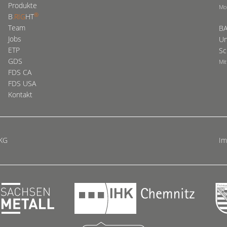
Produkte
Mo
®
B
.RIG
HT
Team
BA
Jobs
Un
ETP
Sc
GDS
Mit
FDS CA
FDS USA
Kontakt
 KG
I