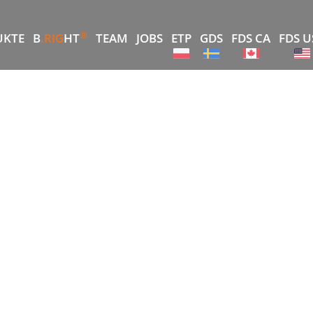
®
UKTE
B
.RIG
HT
TEAM
JOBS
ETP
GDS
FDS CA
FDS U