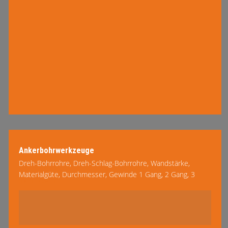
Ankerbohrwerkzeuge
Dreh-Bohrrohre, Dreh-Schlag-Bohrrohre, Wandstärke,
Materialgüte, Durchmesser, Gewinde 1 Gang, 2 Gang, 3
mehr lesen
Gang, links oder rechts, – wir entwirren das Dickicht mit
Ihnen …