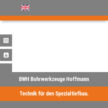
AKTUELLES
PRODUKTE
®
B
.RIG
HT
TEAM
JOBS
ETP
GDS
BWH Bohrwerkzeuge Hoffmann
FDS CA
FDS USA
Technik für den Spezialtiefbau.
KONTAKT