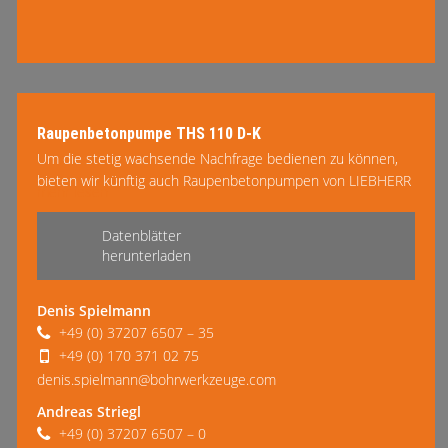
Raupenbetonpumpe THS 110 D-K
Um die stetig wachsende Nachfrage bedienen zu können,
bieten wir künftig auch Raupenbetonpumpen von LIEBHERR
mehr lesen
an. Die erste THS 110 D-K ist bereits eingetroffen und steht
ab sofort zur Verfügung. Diese Betonpumpen in robuster
Datenblätter
Bauweise lassen sich flexibel manövrieren und sind speziell
herunterladen
für die Betonpfahlgründung, insbesondere im VdW- und
SOB-Verfahren, in Kombination mit einem Bohrgerät
Denis Spielmann
entwickelt worden.
+49 (0) 37207 6507 – 35
+49 (0) 170 371 02 75
denis.spielmann@bohrwerkzeuge.com
Andreas Striegl
+49 (0) 37207 6507 – 0