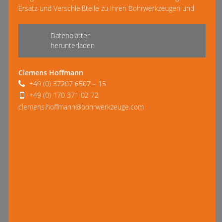
Ersatz-und Verschleißteile zu Ihren Bohrwerkzeugen und
mehr lesen
Geräten. Wir arbeiten mit namhaften Herstellern wie BETEK
oder …
Datenblätter
herunterladen
Clemens Hoffmann
+49 (0) 37207 6507 – 15
+49 (0) 170 371 02 72
clemens.hoffmann@bohrwerkzeuge.com