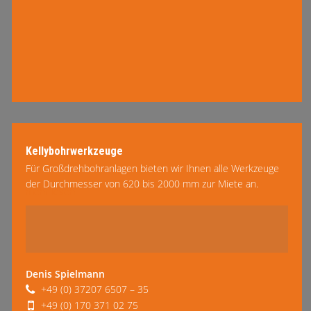
Kellybohrwerkzeuge
Für Großdrehbohranlagen bieten wir Ihnen alle Werkzeuge
der Durchmesser von 620 bis 2000 mm zur Miete an.
mehr lesen
Dieses Programm beinhaltet Druckrohre, automatische
Druckrohre …
Denis Spielmann
+49 (0) 37207 6507 – 35
+49 (0) 170 371 02 75