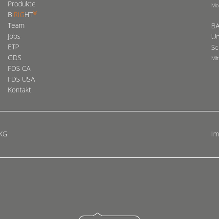
Produkte
Mo
®
B
.RIG
HT
Team
BA
Jobs
Un
ETP
Sc
GDS
Mit
FDS CA
FDS USA
Kontakt
 KG
I