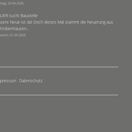
ntag, 20.04.2026
UER sucht Baustelle
sere Neue ist da! Doch dieses Mal stammt die Neuerung aus
hrobenhausen...
twoch, 01.04.2026
mpressum
Datenschutz