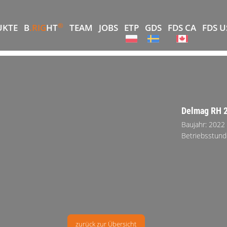
®
UKTE
B
.RIG
HT
TEAM
JOBS
ETP
GDS
FDS CA
FDS U
Delmag RH 2
Baujahr: 2022
Betriebsstund
zurück zur Übersicht