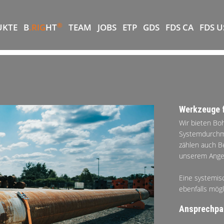
®
UKTE
B
.RIG
HT
TEAM
JOBS
ETP
GDS
FDS CA
FDS U
Werkzeuge 
Wir bieten Bo
Systemdurchme
zählen auch Be
unserem Ange
Eine systemi
ebenfalls mögl
Ansprechpa