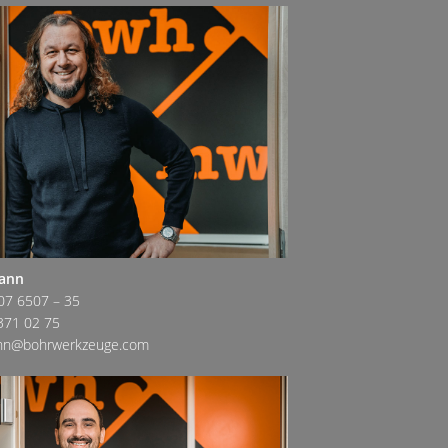
mann
07 6507 – 35
371 02 75
ann@bohrwerkzeuge.com