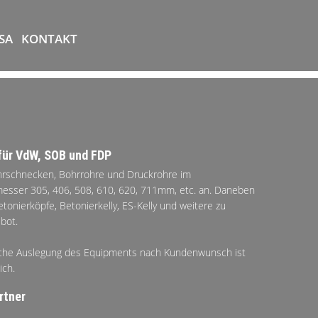
SA
KONTAKT
für VdW, SOB und FDP
hrschnecken, Bohrrohre und Druckrohre im
sser 305, 406, 508, 610, 620, 711mm, etc. an. Daneben
tonierköpfe, Betonierkelly, ES-Kelly und weitere zu
bot.
sche Auslegung des Equipments nach Kundenwunsch ist
ich.
rtner