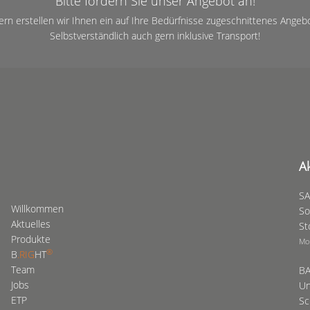
Bitte fordern Sie unser Angebot an!
ern erstellen wir Ihnen ein auf Ihre Bedürfnisse zugeschnittenes Angebo
Selbstverständlich auch gern inklusive Transport!
A
SA
Willkommen
So
Aktuelles
St
Produkte
Mo
®
B
.RIG
HT
Team
BA
Jobs
Un
ETP
Sc