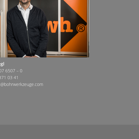
egl
07 6507 – 0
371 03 41
egl@bohrwerkzeuge.com