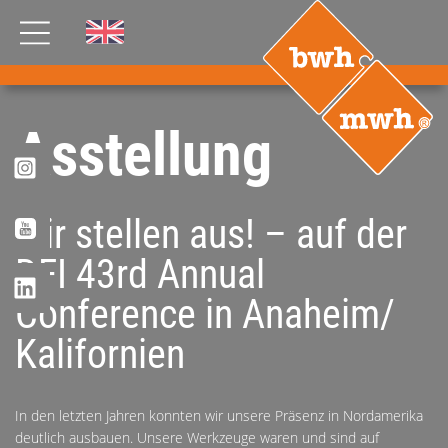
AKTUELLES
Asstellung
PRODUKTE
®
B
.RIG
HT
Wir stellen aus! – auf der
TEAM
JOBS
DFI 43rd Annual
Conference in Anaheim/
ETP
GDS
Kalifornien
FDS CA
FDS USA
KONTAKT
In den letzten Jahren konnten wir unsere Präsenz in Nordamerika
deutlich ausbauen. Unsere Werkzeuge waren und sind auf