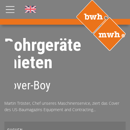
AKTUELLES
Bohrgeräte
PRODUKTE
mieten
®
B
.RIG
HT
TEAM
JOBS
Cover-Boy
ETP
GDS
Martin Tröster, Chef unseres Maschinenservice, ziert das Cover
FDS CA
FDS USA
des US-Baumagazins Equipment and Contracting...
KONTAKT