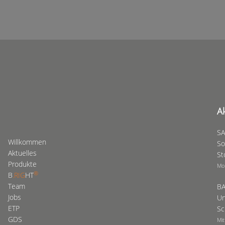
A
SA
Willkommen
So
Aktuelles
St
Produkte
Mo
®
B
.RIG
HT
Team
BA
Jobs
Un
ETP
Sc
GDS
Mit