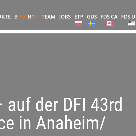
®
UKTE
B
.RIG
HT
TEAM
JOBS
ETP
GDS
FDS CA
FDS U
– auf der DFI 43rd
ce in Anaheim/