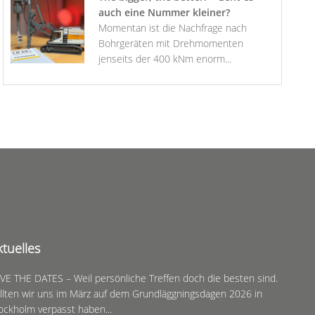
auch eine Nummer kleiner?
Momentan ist die Nachfrage nach
Bohrgeräten mit Drehmomenten
jenseits der 400 kNm enorm...
ktuelles
VE THE DATES – Weil persönliche Treffen doch die besten sind.
llten wir uns im März auf dem Grundläggningsdagen 2026 in
ockholm verpasst haben...