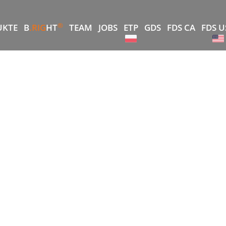
®
UKTE
B
.RIG
HT
TEAM
JOBS
ETP
GDS
FDS CA
FDS U