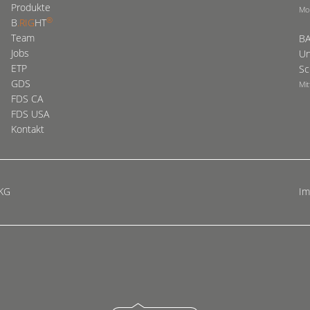
Produkte
Mo
®
B
.RIG
HT
Team
BA
Jobs
Un
ETP
Sc
GDS
Mit
FDS CA
FDS USA
Kontakt
 KG
I