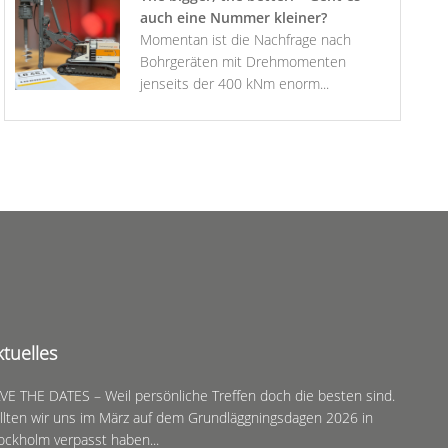
auch eine Nummer kleiner?
Momentan ist die Nachfrage nach
Bohrgeräten mit Drehmomenten
jenseits der 400 kNm enorm...
ktuelles
VE THE DATES – Weil persönliche Treffen doch die besten sind.
llten wir uns im März auf dem Grundläggningsdagen 2026 in
ockholm verpasst haben...