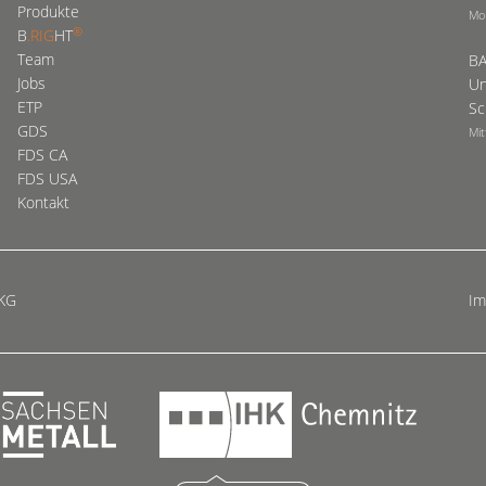
Produkte
Mo
®
B
.RIG
HT
Team
BA
Jobs
Un
ETP
Sc
GDS
Mit
FDS CA
FDS USA
Kontakt
 KG
I