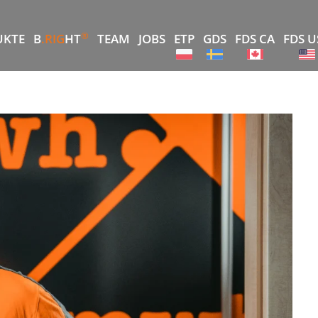
®
UKTE
B
.RIG
HT
TEAM
JOBS
ETP
GDS
FDS CA
FDS U