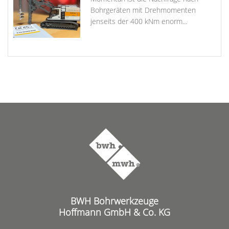
Bohrgeräten mit Drehmomenten
jenseits der 400 kNm enorm...
BWH Bohrwerkzeuge
Hoffmann GmbH & Co. KG