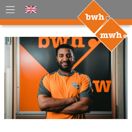
AKTUELLES
PRODUKTE
®
B
.RIG
HT
TEAM
JOBS
ETP
GDS
FDS CA
FDS USA
KONTAKT