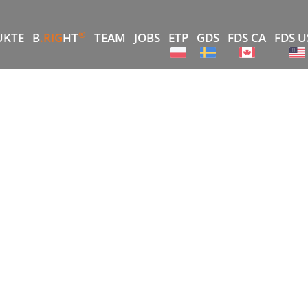
®
UKTE
B
.RIG
HT
TEAM
JOBS
ETP
GDS
FDS CA
FDS U