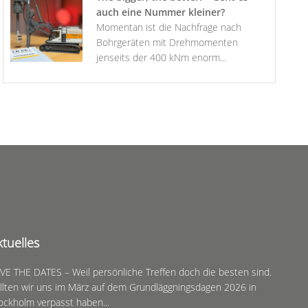
auch eine Nummer kleiner?
Momentan ist die Nachfrage nach
Bohrgeräten mit Drehmomenten
jenseits der 400 kNm enorm...
ktuelles
VE THE DATES – Weil persönliche Treffen doch die besten sind.
llten wir uns im März auf dem Grundläggningsdagen 2026 in
ockholm verpasst haben...