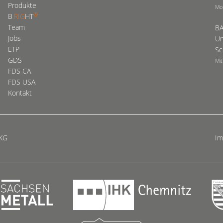
Produkte
Mo
®
B
.RIG
HT
Team
BA
Jobs
Un
ETP
Sc
GDS
Mit
FDS CA
FDS USA
Kontakt
 KG
I