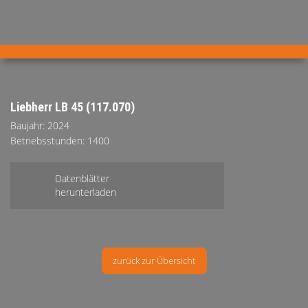
AKTUELLES
PRODUKTE
Liebherr LB 45 (117.070)
Baujahr: 2024
®
B
.RIG
HT
Betriebsstunden: 1400
TEAM
JOBS
Datenblätter
herunterladen
ETP
GDS
FDS CA
FDS USA
zurück zur Übersicht
KONTAKT